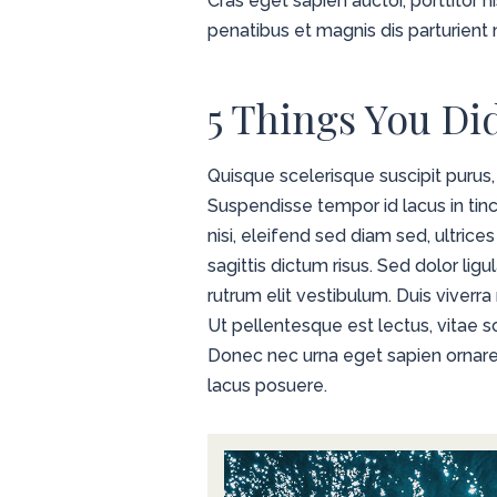
Cras eget sapien auctor, porttitor n
penatibus et magnis dis parturient 
5 Things You Di
Quisque scelerisque suscipit purus,
Suspendisse tempor id lacus in tinc
nisi, eleifend sed diam sed, ultric
sagittis dictum risus. Sed dolor ligul
rutrum elit vestibulum. Duis viverr
Ut pellentesque est lectus, vitae
Donec nec urna eget sapien ornare 
lacus posuere.