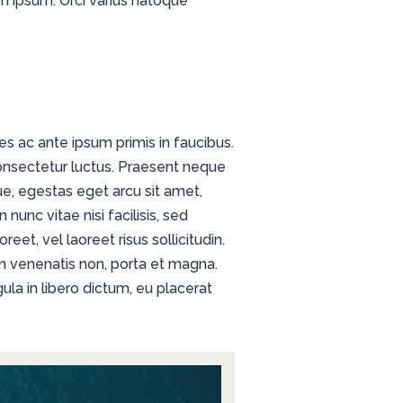
lum ipsum. Orci varius natoque
s ac ante ipsum primis in faucibus.
consectetur luctus. Praesent neque
ue, egestas eget arcu sit amet,
 nunc vitae nisi facilisis, sed
et, vel laoreet risus sollicitudin.
n venenatis non, porta et magna.
la in libero dictum, eu placerat