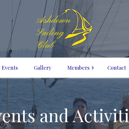
Events
Gallery
Members
Contact
Current Members
Bosun’s Locker
Member’s Boats
ents and Activit
Admin Stuff