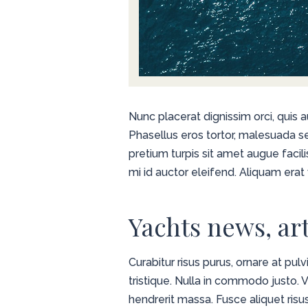
Nunc placerat dignissim orci, quis a
Phasellus eros tortor, malesuada s
pretium turpis sit amet augue facili
mi id auctor eleifend. Aliquam erat v
Yachts news, ar
Curabitur risus purus, ornare at pu
tristique. Nulla in commodo justo
hendrerit massa. Fusce aliquet risu