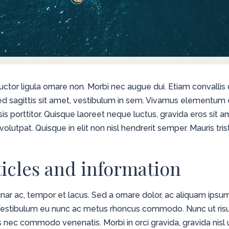
uctor ligula ornare non. Morbi nec augue dui. Etiam convallis du
ed sagittis sit amet, vestibulum in sem. Vivamus elementum e
sis porttitor. Quisque laoreet neque luctus, gravida eros sit a
olutpat. Quisque in elit non nisl hendrerit semper. Mauris tristi
ticles and information
lvinar ac, tempor et lacus. Sed a ornare dolor, ac aliquam ips
. Vestibulum eu nunc ac metus rhoncus commodo. Nunc ut risu
s nec commodo venenatis. Morbi in orci gravida, gravida nisl