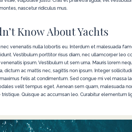
isi vitae, vulputate justo. Cras et pharetra ligula, vel vestibu
montes, nascetur ridiculus mus.
dn’t Know About Yachts
 nec venenatis nulla lobortis eu. Interdum et malesuada fame
idunt. Vestibulum porttitor risus diam, nec ullamcorper leo 
es venenatis ipsum. Vestibulum ut sem urna. Mauris lorem neq
a, dictum ac mattis nec, sagittis non ipsum. Integer sollicitudin
a maximus felis at condimentum. Sed congue mi vel massa laore
 sodales velit tempus eget. Aenean sem quam, malesuada no
tristique. Quisque ac accumsan leo. Curabitur elementum ligu